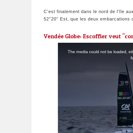
C'est finalement dans le nord de l'île a
52°20° Est, que les deux embarcations on
Vendée Globe: Escoffier veut "c