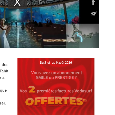
r des
Tahiti
p a
 que
ser.