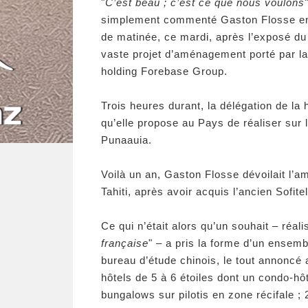
"
C’est beau ; c’est ce que nous voulons
simplement commenté Gaston Flosse en
de matinée, ce mardi, après l’exposé du
vaste projet d’aménagement porté par la
holding Forebase Group.
Trois heures durant, la délégation de la 
qu’elle propose au Pays de réaliser sur
Punaauia.
Voilà un an, Gaston Flosse dévoilait l’
Tahiti, après avoir acquis l’ancien Sofi
Ce qui n’était alors qu’un souhait – réalis
française
" – a pris la forme d’un ensem
bureau d’étude chinois, le tout annonc
hôtels de 5 à 6 étoiles dont un condo-hô
bungalows sur pilotis en zone récifale ;