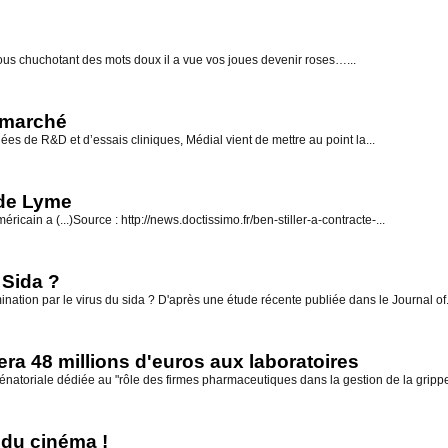
n vous chuchotant des mots doux il a vue vos joues devenir roses…...
u marché
s de R&D et d’essais cliniques, Médial vient de mettre au point la...
 de Lyme
cain a (...)Source : http://news.doctissimo.fr/ben-stiller-a-contracte-...
 Sida ?
nation par le virus du sida ? D'après une étude récente publiée dans le Journal of.
era 48 millions d'euros aux laboratoires
natoriale dédiée au "rôle des firmes pharmaceutiques dans la gestion de la grippe
 du cinéma !