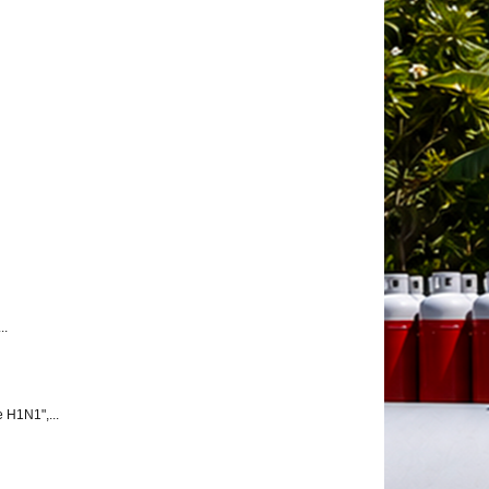
..
 H1N1",...