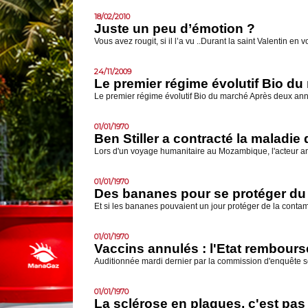
18/02/2010
Juste un peu d’émotion ?
Vous avez rougit, si il l’a vu ..Durant la saint Valentin e
24/11/2009
Le premier régime évolutif Bio d
Le premier régime évolutif Bio du marché Après deux année
01/01/1970
Ben Stiller a contracté la maladie
Lors d'un voyage humanitaire au Mozambique, l'acteur améri
01/01/1970
Des bananes pour se protéger du
Et si les bananes pouvaient un jour protéger de la contami
01/01/1970
Vaccins annulés : l'Etat rembours
Auditionnée mardi dernier par la commission d'enquête sé
01/01/1970
La sclérose en plaques, c'est pas