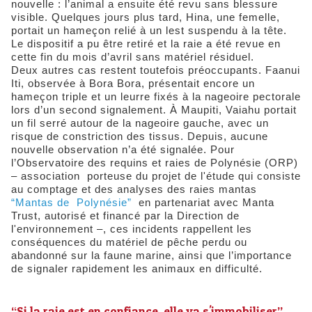
nouvelle : l’animal a ensuite été revu sans blessure
visible. Quelques jours plus tard, Hina, une femelle,
portait un hameçon relié à un lest suspendu à la tête.
Le dispositif a pu être retiré et la raie a été revue en
cette fin du mois d’avril sans matériel résiduel.
Deux autres cas restent toutefois préoccupants. Faanui
Iti, observée à Bora Bora, présentait encore un
hameçon triple et un leurre fixés à la nageoire pectorale
lors d’un second signalement. À Maupiti, Vaiahu portait
un fil serré autour de la nageoire gauche, avec un
risque de constriction des tissus. Depuis, aucune
nouvelle observation n’a été signalée. Pour
l’Observatoire des requins et raies de Polynésie (ORP)
– association porteuse du projet de l'étude qui consiste
au comptage et des analyses des raies mantas
“Mantas de Polynésie”
en partenariat avec Manta
Trust, autorisé et financé par la Direction de
l'environnement –, ces incidents rappellent les
conséquences du matériel de pêche perdu ou
abandonné sur la faune marine, ainsi que l’importance
de signaler rapidement les animaux en difficulté.
​“Si la raie est en confiance, elle va s'immobiliser”