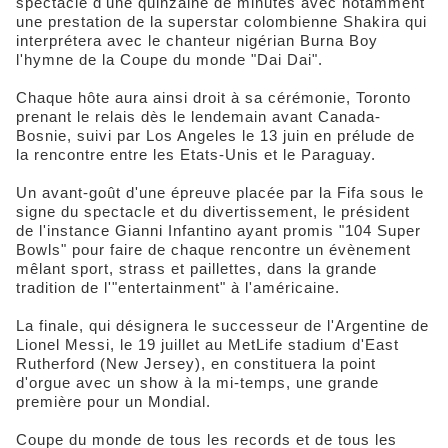
spectacle d'une quinzaine de minutes avec notamment
une prestation de la superstar colombienne Shakira qui
interprétera avec le chanteur nigérian Burna Boy
l'hymne de la Coupe du monde "Dai Dai".
Chaque hôte aura ainsi droit à sa cérémonie, Toronto
prenant le relais dès le lendemain avant Canada-
Bosnie, suivi par Los Angeles le 13 juin en prélude de
la rencontre entre les Etats-Unis et le Paraguay.
Un avant-goût d'une épreuve placée par la Fifa sous le
signe du spectacle et du divertissement, le président
de l'instance Gianni Infantino ayant promis "104 Super
Bowls" pour faire de chaque rencontre un évènement
mêlant sport, strass et paillettes, dans la grande
tradition de l'"entertainment" à l'américaine.
La finale, qui désignera le successeur de l'Argentine de
Lionel Messi, le 19 juillet au MetLife stadium d'East
Rutherford (New Jersey), en constituera la point
d'orgue avec un show à la mi-temps, une grande
première pour un Mondial.
Coupe du monde de tous les records et de tous les