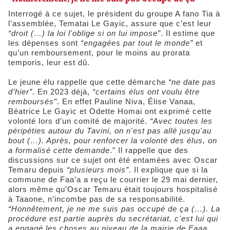
Interrogé à ce sujet, le président du groupe A fano Tia à
l’assemblée, Tematai Le Gayic, assure que c’est leur
“
droit (…) la loi l'oblige si on lui impose”
. Il estime que
les dépenses sont
“engagées par tout le monde”
et
qu’un remboursement, pour le moins au prorata
temporis, leur est dû.
Le jeune élu rappelle que cette démarche
“ne date pas
d’hier”
. En 2023 déjà,
“certains élus ont voulu être
remboursés”
. En effet Pauline Niva, Élise Vanaa,
Béatrice Le Gayic et Odette Homai ont exprimé cette
volonté lors d’un comité de majorité.
“Avec toutes les
péripéties autour du Tavini, on n'est pas allé jusqu'au
bout (…). Après, pour renforcer la volonté des élus, on
a formalisé cette demande
.” Il rappelle que des
discussions sur ce sujet ont été entamées avec Oscar
Temaru depuis
“plusieurs mois”
. Il explique que si la
commune de Faa’a a reçu le courrier le 29 mai dernier,
alors même qu’Oscar Temaru était toujours hospitalisé
à Taaone, n’incombe pas de sa responsabilité.
“Honnêtement, je ne me suis pas occupé de ça (…). La
procédure est partie auprès du secrétariat, c'est lui qui
a engagé les choses au niveau de la mairie de Faaa