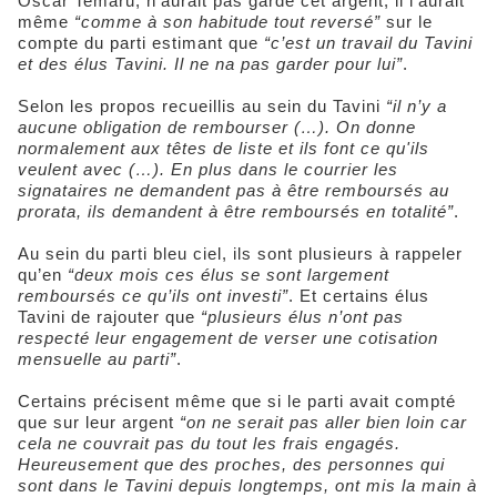
Oscar Temaru, n’aurait pas gardé cet argent, il l’aurait
même
“comme à son habitude tout reversé”
sur le
compte du parti estimant que
“c’est un travail du Tavini
et des élus Tavini. Il ne na pas garder pour lui”
.
Selon les propos recueillis au sein du Tavini
“il n’y a
aucune obligation de rembourser (…).
On donne
normalement aux têtes de liste et ils font ce qu'ils
veulent avec (…).
En plus dans le courrier les
signataires ne demandent pas à être remboursés au
prorata, ils
demandent à être remboursés en totalité”
.
Au sein du parti bleu ciel, ils sont plusieurs à rappeler
qu’en
“deux mois ces élus se sont largement
remboursés ce qu’ils ont investi”
. Et certains élus
Tavini de rajouter que
“plusieurs élus n’ont pas
respecté leur engagement de verser une cotisation
mensuelle au parti”
.
Certains précisent même que si le parti avait compté
que sur leur argent
“on ne serait pas aller bien loin car
cela ne couvrait pas du tout les frais engagés.
Heureusement que des proches, des personnes qui
sont dans le Tavini depuis longtemps, ont mis la main à