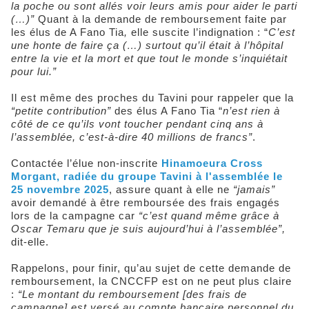
la poche ou sont allés voir leurs amis pour aider le parti
(…)”
Quant à la demande de remboursement faite par
les élus de A Fano Tia
,
elle suscite l’indignation : “
C’est
une honte de faire ça (…) surtout qu’il était à l’hôpital
entre la vie et la mort et que tout le monde s’inquiétait
pour lui.”
Il est même des proches du Tavini pour rappeler que la
“petite contribution”
des élus A Fano Tia “
n’est rien à
côté de ce qu’ils vont toucher pendant cinq ans à
l’assemblée, c’est-à-dire 40 millions de francs”
.
Contactée l’élue non-inscrite
Hinamoeura Cross
Morgant, radiée du groupe Tavini à l'assemblée le
25 novembre 2025
, assure quant à elle ne
“jamais”
avoir demandé à être remboursée des frais engagés
lors de la campagne car
“c’est quand même grâce à
Oscar Temaru que je suis aujourd’hui à l’assemblée”,
dit-elle.
Rappelons, pour finir, qu’au sujet de cette demande de
remboursement, la CNCCFP est on ne peut plus claire
:
“L
e montant du remboursement [des frais de
campagne] est versé au compte bancaire personnel du