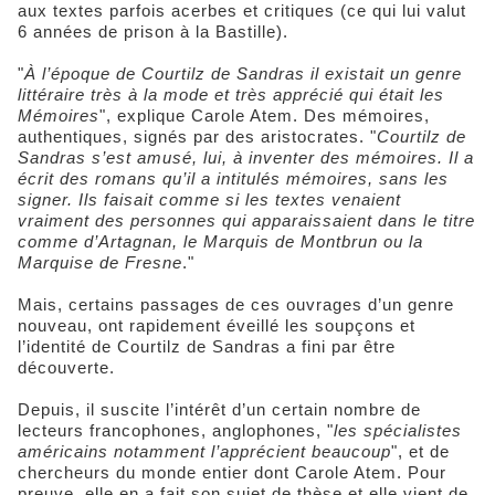
aux textes parfois acerbes et critiques (ce qui lui valut
6 années de prison à la Bastille).
"
À l’époque de Courtilz de Sandras il existait un genre
littéraire très à la mode et très apprécié qui était les
Mémoires
", explique Carole Atem. Des mémoires,
authentiques, signés par des aristocrates. "
Courtilz de
Sandras s’est amusé, lui, à inventer des mémoires. Il a
écrit des romans qu’il a intitulés mémoires, sans les
signer. Ils faisait comme si les textes venaient
vraiment des personnes qui apparaissaient dans le titre
comme d’Artagnan, le Marquis de Montbrun ou la
Marquise de Fresne
."
Mais, certains passages de ces ouvrages d’un genre
nouveau, ont rapidement éveillé les soupçons et
l’identité de Courtilz de Sandras a fini par être
découverte.
Depuis, il suscite l’intérêt d’un certain nombre de
lecteurs francophones, anglophones, "
les spécialistes
américains notamment l’apprécient beaucoup
", et de
chercheurs du monde entier dont Carole Atem. Pour
preuve, elle en a fait son sujet de thèse et elle vient de