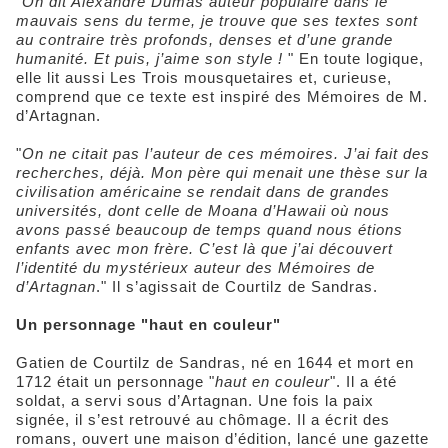
"
On dit Alexandre Dumas auteur populaire dans le
mauvais sens du terme, je trouve que ses textes sont
au contraire très profonds, denses et d’une grande
humanité. Et puis, j’aime son style !
" En toute logique,
elle lit aussi Les Trois mousquetaires et, curieuse,
comprend que ce texte est inspiré des Mémoires de M.
d’Artagnan.
"
On ne citait pas l’auteur de ces mémoires. J’ai fait des
recherches, déjà. Mon père qui menait une thèse sur la
civilisation américaine se rendait dans de grandes
universités, dont celle de Moana d’Hawaii où nous
avons passé beaucoup de temps quand nous étions
enfants avec mon frère. C’est là que j’ai découvert
l’identité du mystérieux auteur des Mémoires de
d’Artagnan
." Il s’agissait de Courtilz de Sandras.
Un personnage "haut en couleur"
Gatien de Courtilz de Sandras, né en 1644 et mort en
1712 était un personnage "
haut en couleur
". Il a été
soldat, a servi sous d’Artagnan. Une fois la paix
signée, il s’est retrouvé au chômage. Il a écrit des
romans, ouvert une maison d’édition, lancé une gazette