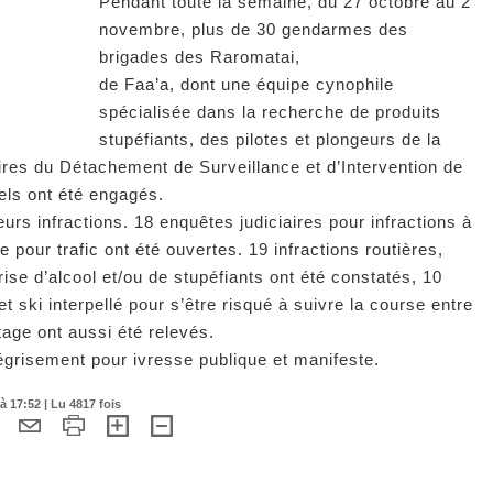
Pendant toute la semaine, du 27 octobre au 2
novembre, plus de 30 gendarmes des
brigades des Raromatai,
de Faa’a, dont une équipe cynophile
spécialisée dans la recherche de produits
stupéfiants, des pilotes et plongeurs de la
ires du Détachement de Surveillance et d’Intervention de
els ont été engagés.
urs infractions. 18 enquêtes judiciaires pour infractions à
ne pour trafic ont été ouvertes. 19 infractions routières,
ise d’alcool et/ou de stupéfiants ont été constatés, 10
et ski interpellé pour s’être risqué à suivre la course entre
age ont aussi été relevés.
égrisement pour ivresse publique et manifeste.
 17:52 | Lu 4817 fois