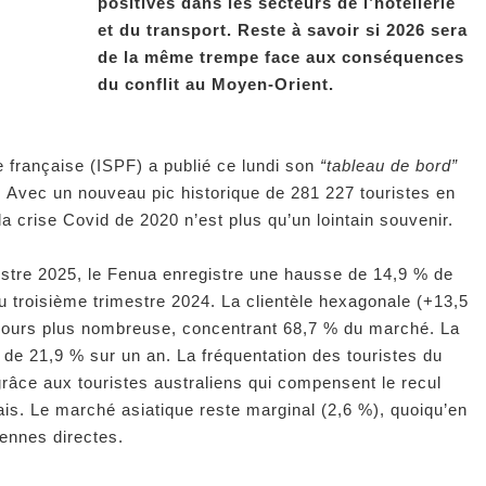
positives dans les secteurs de l’hôtellerie
et du transport. Reste à savoir si 2026 sera
de la même trempe face aux conséquences
du conflit au Moyen-Orient.
sie française (ISPF) a publié ce lundi son
“tableau de bord”
. Avec un nouveau pic historique de 281 227 touristes en
la crise Covid de 2020 n’est plus qu’un lointain souvenir.
estre 2025, le Fenua enregistre une hausse de 14,9 % de
au troisième trimestre 2024. La clientèle hexagonale (+13,5
ujours plus nombreuse, concentrant 68,7 % du marché. La
 de 21,9 % sur un an. La fréquentation des touristes du
grâce aux touristes australiens qui compensent le recul
s. Le marché asiatique reste marginal (2,6 %), quoiqu’en
iennes directes.