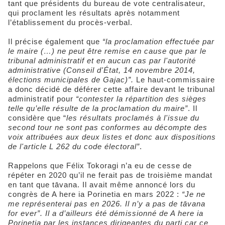
tant que présidents du bureau de vote centralisateur,
qui proclament les résultats après notamment
l’établissement du procès-verbal.
Il précise également que
“la proclamation effectuée par
le maire (…) ne peut être remise en cause que par le
tribunal administratif et en aucun cas par l'autorité
administrative (Conseil d'État, 14 novembre 2014,
élections municipales de Gajac)”.
Le haut-commissaire
a donc décidé de déférer cette affaire devant le tribunal
administratif pour
“contester la répartition des sièges
telle qu’elle résulte de la proclamation du maire”
. Il
considère que “
les résultats proclamés à l'issue du
second tour ne sont pas conformes au décompte des
voix attribuées aux deux listes et donc aux dispositions
de l'article L 262 du code électoral”
.
Rappelons que Félix Tokoragi n’a eu de cesse de
répéter en 2020 qu’il ne ferait pas de troisième mandat
en tant que tāvana. Il avait même annoncé lors du
congrès de A here ia Porinetia en mars 2022 :
“Je ne
me représenterai pas en 2026. Il n’y a pas de tāvana
for ever”
. Il a d’ailleurs été démissionné de A here ia
Porinetia par les instances dirigeantes du parti car ce