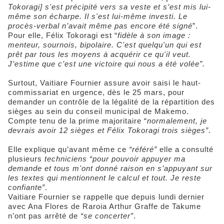
Tokoragi] s'est précipité vers sa veste et s’est mis lui-
même son écharpe. Il s'est lui-même investi. Le
procès-verbal n’avait même pas encore été signé
”.
Pour elle, Félix Tokoragi est “
fidèle à son image :
menteur, sournois, bipolaire. C'est quelqu'un qui est
prêt par tous les moyens à acquérir ce qu'il veut.
J’estime que c’est une victoire qui nous a été volée”.
Surtout, Vaitiare Fournier assure avoir saisi le haut-
commissariat en urgence, dès le 25 mars, pour
demander un contrôle de la légalité de la répartition des
sièges au sein du conseil municipal de Makemo.
Compte tenu de la prime majoritaire “
normalement, je
devrais avoir 12 sièges et Félix Tokoragi trois sièges”
.
Elle explique qu’avant même ce
“référé”
elle a consulté
plusieurs
techniciens “pour pouvoir appuyer ma
demande et tous m'ont donné raison en s’appuyant sur
les textes qui mentionnent le calcul et tout.
Je reste
confiante”
.
Vaitiare Fournier se rappelle que depuis lundi dernier
avec Ana Flores de Raroia Arthur Graffe de Takume
n’ont pas arrêté de
“se concerter”
.