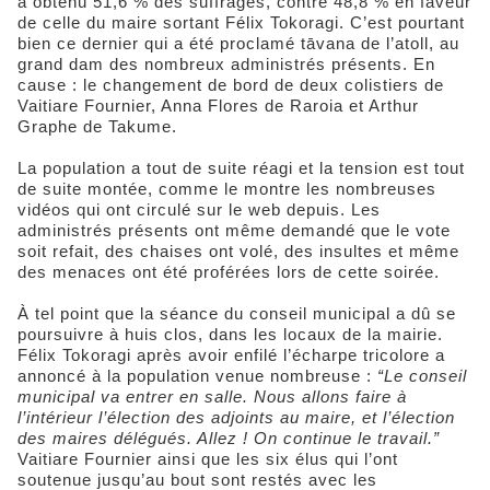
a obtenu 51,6 % des suffrages, contre 48,8 % en faveur
de celle du maire sortant Félix Tokoragi. C’est pourtant
bien ce dernier qui a été proclamé tāvana de l’atoll, au
grand dam des nombreux administrés présents. En
cause : le changement de bord de deux colistiers de
Vaitiare Fournier, Anna Flores de Raroia et Arthur
Graphe de Takume.
La population a tout de suite réagi et la tension est tout
de suite montée, comme le montre les nombreuses
vidéos qui ont circulé sur le web depuis. Les
administrés présents ont même demandé que le vote
soit refait, des chaises ont volé, des insultes et même
des menaces ont été proférées lors de cette soirée.
À tel point que la séance du conseil municipal a dû se
poursuivre à huis clos, dans les locaux de la mairie.
Félix Tokoragi après avoir enfilé l’écharpe tricolore a
annoncé à la population venue nombreuse :
“L
e conseil
municipal va entrer en salle. Nous allons faire à
l’intérieur l’élection des adjoints au maire, et l’élection
des maires délégués. Allez ! On continue le travail.”
Vaitiare Fournier ainsi que les six élus qui l’ont
soutenue jusqu’au bout sont restés avec les