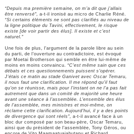
“Depuis ma première semaine, on m’a dit que j’allais
être renversé”,
a-t-il ironisé au micro de Charlie Réné.
“Si certains éléments ne sont pas clarifiés au niveau de
la ligne politique du Tavini, effectivement, le risque
existe [de voir partir des élus]. Il existe et c’est
naturel.”
Une fois de plus, l’argument de la parole libre au sein
du parti, de l’ouverture au contradictoire, est évoqué
par Moetai Brotherson qui semble en être lui-même de
moins en moins convaincu.
“C’est même sain que ces
débats et ces questionnements puissent s’opérer.
J’étais ce matin au stade Ganivet avec Oscar Temaru,
il nous faut une clarification. Il me répond qu’il faut
qu’on se réunisse, mais pour l’instant on ne l’a pas fait
autrement que dans un comité de majorité une heure
avant une séance à l’assemblée. L’ensemble des élus
de l’assemblée, mes ministres et moi-même, on
réclame cette clarification. Aujourd’hui, il y a des points
de divergence qui sont réels”,
a-t-il avancé face à un
bloc dur composé par son beau-père, Oscar Temaru,
ainsi que du président de l’assemblée, Tony Géros, ou
encore de Vito Maamaatuaiahutapu et Richard