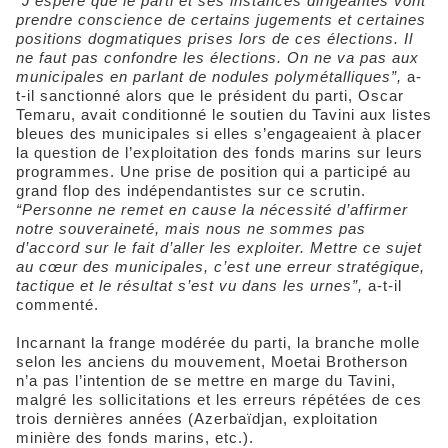
“J’espère que le parti et ses instances dirigeantes vont
prendre conscience de certains jugements et certaines
positions dogmatiques prises lors de ces élections. Il
ne faut pas confondre les élections. On ne va pas aux
municipales en parlant de nodules polymétalliques”,
a-
t-il sanctionné alors que le président du parti, Oscar
Temaru, avait conditionné le soutien du Tavini aux listes
bleues des municipales si elles s’engageaient à placer
la question de l’exploitation des fonds marins sur leurs
programmes. Une prise de position qui a participé au
grand flop des indépendantistes sur ce scrutin.
“Personne ne remet en cause la nécessité d’affirmer
notre souveraineté, mais nous ne sommes pas
d’accord sur le fait d’aller les exploiter. Mettre ce sujet
au cœur des municipales, c’est une erreur stratégique,
tactique et le résultat s’est vu dans les urnes”,
a-t-il
commenté.
Incarnant la frange modérée du parti, la branche molle
selon les anciens du mouvement, Moetai Brotherson
n’a pas l’intention de se mettre en marge du Tavini,
malgré les sollicitations et les erreurs répétées de ces
trois dernières années (Azerbaïdjan, exploitation
minière des fonds marins, etc.).