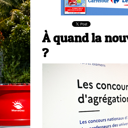
À quand la nouv
?