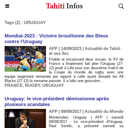
Tags (2) : URUGUAY
Mondial-2023 : Victoire brouillonne des Bleus
contre l'Uruguay
AFP | 14/09/2023
|
Actualité de Tahiti
et ses îles
Friable et encaissant deux essais, le XV de
France a finalement fait plier l'Uruguay (27-
12) jeudi à Lille pour son deuxième match de
la Coupe du monde de rugby avec une
équipe largement remaniée par rapport à celle ayant dompté les All
Blacks (27-13) la semaine passée. Il a fallu une grossière...
FRANCE
,
RUGBY
,
URUGUAY
Uruguay: le vice-président démissionne après
plusieurs scandales
AFP | 09/09/2017
|
Actualité du Monde
Montevideo, Uruguay | AFP | samedi
09/09/2017 - Le vice-président d'Uruguay,
Raul Sendic, a présenté samedi sa