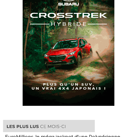
EuroMillions, ​le méga jackpot d’une Polynésienne