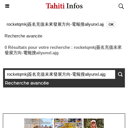
Recherche avancée
0 Résultats pour votre recherche : rocketqmkj簽名充值未來
發展方向-電報搜aliyunxl.ajg
Recherche avancée