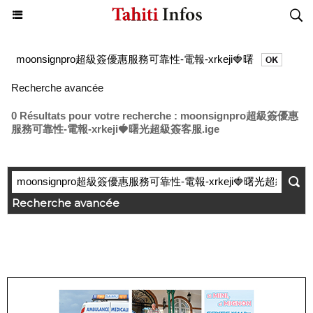
Recherche avancée
0 Résultats pour votre recherche : moonsignpro超級簽優惠
服務可靠性-電報-xrkeji🍓曙光超級簽客服.ige
Recherche avancée