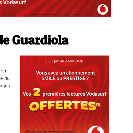
de Guardiola
irer
ge du
loges