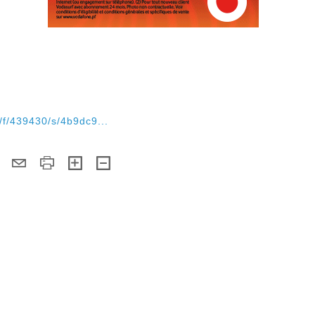
2/f/439430/s/4b9dc9...