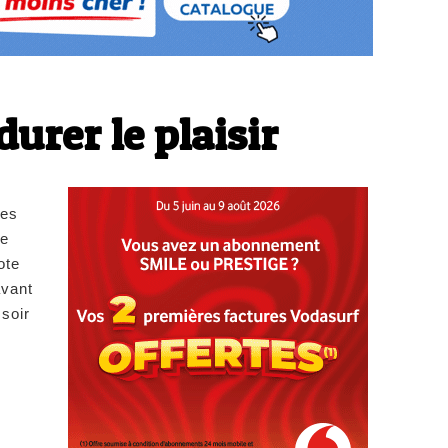
urer le plaisir
les
me
ote
avant
soir