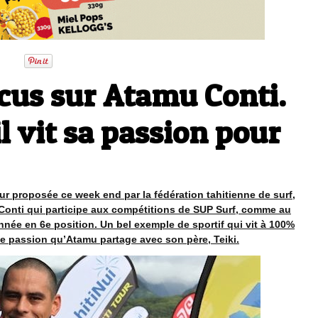
us sur Atamu Conti.
l vit sa passion pour
ur proposée ce week end par la fédération tahitienne de surf,
Conti qui participe aux compétitions de SUP Surf, comme au
année en 6e position. Un bel exemple de sportif qui vit à 100%
ne passion qu’Atamu partage avec son père, Teiki.