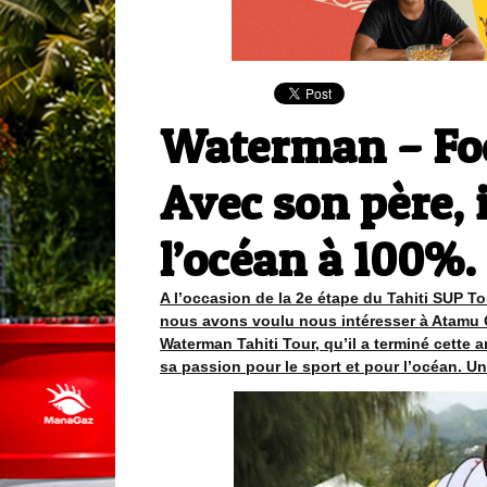
Waterman – Foc
Avec son père, i
l’océan à 100%.
A l’occasion de la 2e étape du Tahiti SUP To
nous avons voulu nous intéresser à Atamu 
Waterman Tahiti Tour, qu’il a terminé cette 
sa passion pour le sport et pour l’océan. U