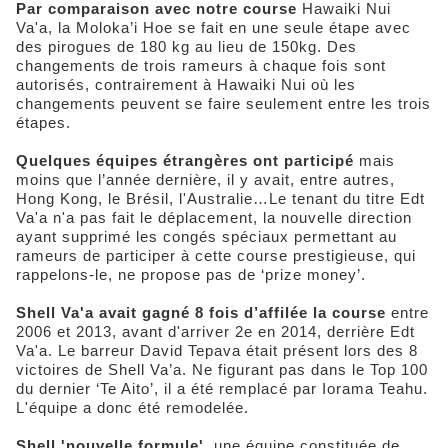
Par comparaison avec notre course
Hawaiki Nui
Va'a, la Moloka’i Hoe se fait en une seule étape avec
des pirogues de 180 kg au lieu de 150kg. Des
changements de trois rameurs à chaque fois sont
autorisés, contrairement à Hawaiki Nui où les
changements peuvent se faire seulement entre les trois
étapes.
Quelques équipes étrangères ont participé
mais
moins que l’année dernière, il y avait, entre autres,
Hong Kong, le Brésil, l'Australie…Le tenant du titre Edt
Va'a n'a pas fait le déplacement, la nouvelle direction
ayant supprimé les congés spéciaux permettant au
rameurs de participer à cette course prestigieuse, qui
rappelons-le, ne propose pas de ‘prize money’.
Shell Va'a avait gagné 8 fois d’affilée la course
entre
2006 et 2013, avant d'arriver 2e en 2014, derrière Edt
Va'a. Le barreur David Tepava était présent lors des 8
victoires de Shell Va’a. Ne figurant pas dans le Top 100
du dernier ‘Te Aito’, il a été remplacé par Iorama Teahu.
L'équipe a donc été remodelée.
Shell 'nouvelle formule',
une équipe constituée de