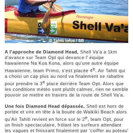
A l'approche de Diamond Head,
Shell Va'a a 1km
d'avance sur Team Opt qui devance l’ équipe
hawaiienne Na Koa Kona, alors qu'une autre équipe
e
Hawaiienne, team Primo, s'est placée 4
. Air Tahiti qui
a choisi un cap plus au nord va finalement se rabattre
e
pour prendre la 3
place derrière Team Opt. Alors que
les conditions météo sont plutôt calmes, rien ne semble
pouvoir se mettre en travers de la route de Shell Va'a.
Une fois Diamond Head dépassée,
Shell est hors de
portée et vire en tête à la bouée de Waikiki Beach alors
e
qu'Air Tahiti revient en force sur le 2
, team Opt, pour
un finish spectaculaire, frôlant les surfeurs attendant
les vagues et finissant finalement par ‘coiffer au poteau’