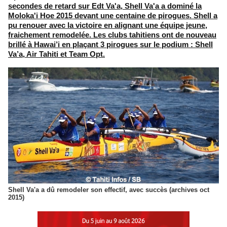
secondes de retard sur Edt Va'a, Shell Va'a a dominé la
Moloka'i Hoe 2015 devant une centaine de pirogues. Shell a
pu renouer avec la victoire en alignant une équipe jeune,
fraichement remodelée. Les clubs tahitiens ont de nouveau
brillé à Hawai’i en plaçant 3 pirogues sur le podium : Shell
Va’a, Air Tahiti et Team Opt.
Shell Va'a a dû remodeler son effectif, avec succès (archives oct
2015)