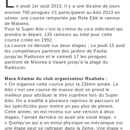
L
e jeudi 1er août 2013. Il y a une dizaine de jours
environ 700 pirogues V1 participaient au Aito 2013 en
sénior, une course remportée par Rete Ebb le rameur
de Mataiea.
Pour le Super Aito c’est la crème du va’a individuel qui
prendra le départ, 135 rameurs au total pour cette
course créée en 1992.
La course se déroule sur deux étapes : Le jeudi 15 août
les compétiteurs partiront des jardins de Paofai
jusqu’au Radisson et le samedi 17 les pirogues
partiront de Moorea à Vaiare jusqu’à la plage du
Radisson.
Mara Aitamai du club organisateur Ruahatu :
« On organise cette course pour la 23ème année. Le
Aito c’est une course de masse dont on prend le
meilleur pour attribuer le titre suprême lors du Super
Aito. On a modifié à plusieurs reprises le parcours et
les spécificités pour mettre un peu plus de piment.
Cette année, on est revenu sur une version à deux
étapes, l’année dernière on avait une seule étape. »
« Quelqu’un qui a un ennui physique ou mécanique sur
une étape peut se rattraper dans la 2ème. Une étape «