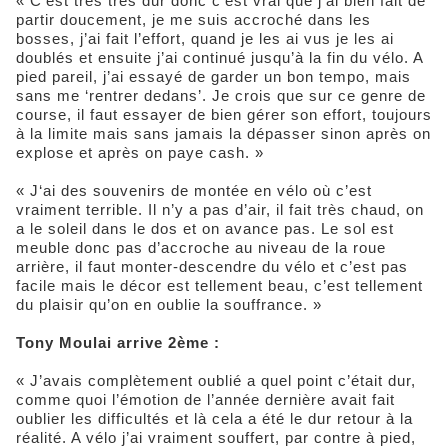
« C’est très très dur donc c’est vrai que j’ai bien fait de
partir doucement, je me suis accroché dans les
bosses, j’ai fait l’effort, quand je les ai vus je les ai
doublés et ensuite j’ai continué jusqu’à la fin du vélo. A
pied pareil, j’ai essayé de garder un bon tempo, mais
sans me ‘rentrer dedans’. Je crois que sur ce genre de
course, il faut essayer de bien gérer son effort, toujours
à la limite mais sans jamais la dépasser sinon après on
explose et après on paye cash. »
« J‘ai des souvenirs de montée en vélo où c’est
vraiment terrible. Il n’y a pas d’air, il fait très chaud, on
a le soleil dans le dos et on avance pas. Le sol est
meuble donc pas d’accroche au niveau de la roue
arrière, il faut monter-descendre du vélo et c’est pas
facile mais le décor est tellement beau, c’est tellement
du plaisir qu’on en oublie la souffrance. »
Tony Moulai arrive 2ème :
« J’avais complètement oublié a quel point c’était dur,
comme quoi l’émotion de l’année dernière avait fait
oublier les difficultés et là cela a été le dur retour à la
réalité. A vélo j’ai vraiment souffert, par contre à pied,