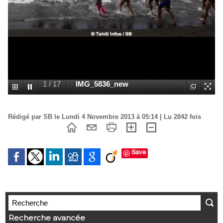
1
/
17
IMG_5836_new
Rédigé par SB le Lundi 4 Novembre 2013 à 05:14 | Lu 2842 fois
Save
Recherche avancée