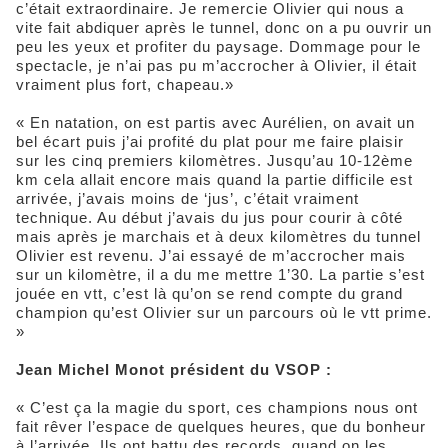
c’était extraordinaire. Je remercie Olivier qui nous a
vite fait abdiquer après le tunnel, donc on a pu ouvrir un
peu les yeux et profiter du paysage. Dommage pour le
spectacle, je n’ai pas pu m’accrocher à Olivier, il était
vraiment plus fort, chapeau.»
« En natation, on est partis avec Aurélien, on avait un
bel écart puis j’ai profité du plat pour me faire plaisir
sur les cinq premiers kilomètres. Jusqu’au 10-12ème
km cela allait encore mais quand la partie difficile est
arrivée, j’avais moins de ‘jus’, c’était vraiment
technique. Au début j’avais du jus pour courir à côté
mais après je marchais et à deux kilomètres du tunnel
Olivier est revenu. J’ai essayé de m’accrocher mais
sur un kilomètre, il a du me mettre 1’30. La partie s’est
jouée en vtt, c’est là qu’on se rend compte du grand
champion qu’est Olivier sur un parcours où le vtt prime.
»
Jean Michel Monot président du VSOP :
« C’est ça la magie du sport, ces champions nous ont
fait rêver l’espace de quelques heures, que du bonheur
à l’arrivée. Ils ont battu des records, quand on les