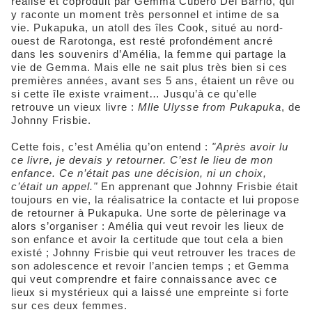
réalisé et coproduit par Gemma Cubero Del Barrio, qui
y raconte un moment très personnel et intime de sa
vie. Pukapuka, un atoll des îles Cook, situé au nord-
ouest de Rarotonga, est resté profondément ancré
dans les souvenirs d’Amélia, la femme qui partage la
vie de Gemma. Mais elle ne sait plus très bien si ces
premières années, avant ses 5 ans, étaient un rêve ou
si cette île existe vraiment… Jusqu’à ce qu’elle
retrouve un vieux livre :
Mlle Ulysse from Pukapuka
, de
Johnny Frisbie.
Cette fois, c’est Amélia qu’on entend :
"Après avoir lu
ce livre, je devais y retourner. C’est le lieu de mon
enfance. Ce n’était pas une décision, ni un choix,
c’était un appel."
En apprenant que Johnny Frisbie était
toujours en vie, la réalisatrice la contacte et lui propose
de retourner à Pukapuka. Une sorte de pèlerinage va
alors s’organiser : Amélia qui veut revoir les lieux de
son enfance et avoir la certitude que tout cela a bien
existé ; Johnny Frisbie qui veut retrouver les traces de
son adolescence et revoir l’ancien temps ; et Gemma
qui veut comprendre et faire connaissance avec ce
lieux si mystérieux qui a laissé une empreinte si forte
sur ces deux femmes.