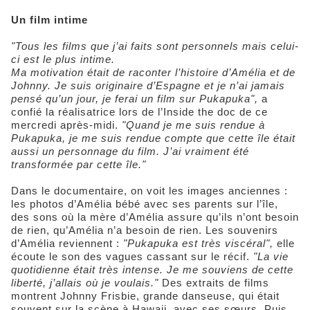
Un film intime
"Tous les films que j’ai faits sont personnels mais celui-
ci est le plus intime.
Ma motivation était de raconter l’histoire d’Amélia et de
Johnny. Je suis originaire d’Espagne et je n’ai jamais
pensé qu’un jour, je ferai un film sur Pukapuka",
a
confié la réalisatrice lors de l’Inside the doc de ce
mercredi après-midi.
"Quand je me suis rendue à
Pukapuka, je me suis rendue compte que cette île était
aussi un personnage du film. J’ai vraiment été
transformée par cette île."
Dans le documentaire, on voit les images anciennes :
les photos d’Amélia bébé avec ses parents sur l’île,
des sons où la mère d’Amélia assure qu’ils n’ont besoin
de rien, qu’Amélia n’a besoin de rien. Les souvenirs
d’Amélia reviennent :
"Pukapuka est très viscéral",
elle
écoute le son des vagues cassant sur le récif.
"La vie
quotidienne était très intense. Je me souviens de cette
liberté, j’allais où je voulais."
Des extraits de films
montrent Johnny Frisbie, grande danseuse, qui était
souvent sur la scène à Hawaii, avec ses sœurs. Puis