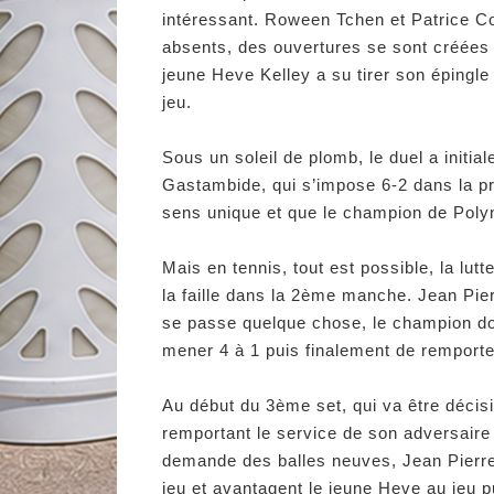
intéressant. Roween Tchen et Patrice Co
absents, des ouvertures se sont créées 
jeune Heve Kelley a su tirer son épingle
jeu.
Sous un soleil de plomb, le duel a initia
Gastambide, qui s’impose 6-2 dans la p
sens unique et que le champion de Polyn
Mais en tennis, tout est possible, la lu
la faille dans la 2ème manche. Jean Pier
se passe quelque chose, le champion dou
mener 4 à 1 puis finalement de remporter
Au début du 3ème set, qui va être décisif
remportant le service de son adversaire
demande des balles neuves, Jean Pierre
jeu et avantagent le jeune Heve au jeu p