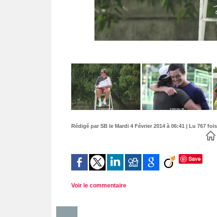
Rédigé par SB le Mardi 4 Février 2014 à 06:41 | Lu 767 fois
Save
Voir le commentaire