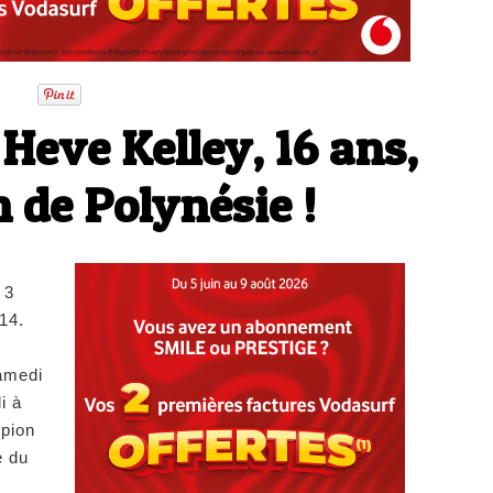
 Heve Kelley, 16 ans,
 de Polynésie !
 3
014.
amedi
i à
pion
e du