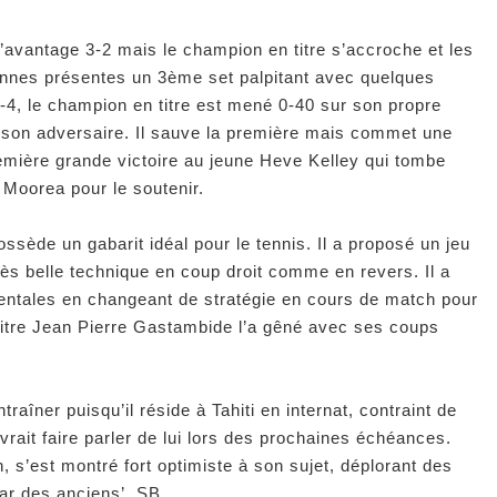
 l’avantage 3-2 mais le champion en titre s’accroche et les
onnes présentes un 3ème set palpitant avec quelques
4, le champion en titre est mené 0-40 sur son propre
 à son adversaire. Il sauve la première mais commet une
remière grande victoire au jeune Heve Kelley qui tombe
 Moorea pour le soutenir.
sède un gabarit idéal pour le tennis. Il a proposé un jeu
ès belle technique en coup droit comme en revers. Il a
ntales en changeant de stratégie en cours de match pour
titre Jean Pierre Gastambide l’a gêné avec ses coups
raîner puisqu’il réside à Tahiti en internat, contraint de
evrait faire parler de lui lors des prochaines échéances.
n, s’est montré fort optimiste à son sujet, déplorant des
par des anciens’. SB