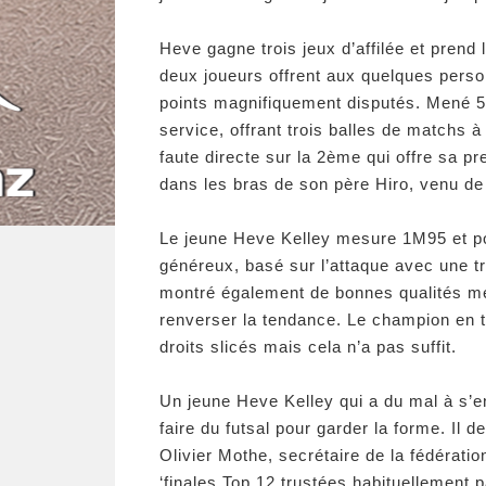
Heve gagne trois jeux d’affilée et prend
deux joueurs offrent aux quelques pers
points magnifiquement disputés. Mené 5-
service, offrant trois balles de matchs
faute directe sur la 2ème qui offre sa p
dans les bras de son père Hiro, venu de
Le jeune Heve Kelley mesure 1M95 et pos
généreux, basé sur l’attaque avec une tr
montré également de bonnes qualités me
renverser la tendance. Le champion en 
droits slicés mais cela n’a pas suffit.
Un jeune Heve Kelley qui a du mal à s’ent
faire du futsal pour garder la forme. Il d
Olivier Mothe, secrétaire de la fédératio
‘finales Top 12 trustées habituellement 