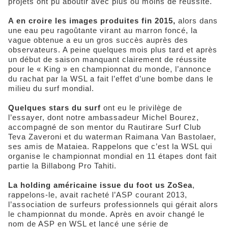
projets ont pu aboutir avec plus ou moins de réussite.
A en croire les images produites fin 2015,
alors dans
une eau peu ragoûtante virant au marron foncé, la
vague obtenue a eu un gros succès auprès des
observateurs. A peine quelques mois plus tard et après
un début de saison manquant clairement de réussite
pour le « King » en championnat du monde, l’annonce
du rachat par la WSL a fait l’effet d’une bombe dans le
milieu du surf mondial.
Quelques stars du surf
ont eu le privilège de
l’essayer, dont notre ambassadeur Michel Bourez,
accompagné de son mentor du Rautirare Surf Club
Teva Zaveroni et du waterman Raimana Van Bastolaer,
ses amis de Mataiea. Rappelons que c’est la WSL qui
organise le championnat mondial en 11 étapes dont fait
partie la Billabong Pro Tahiti.
La holding américaine issue du foot us ZoSea
,
rappelons-le, avait racheté l’ASP courant 2013,
l’association de surfeurs professionnels qui gérait alors
le championnat du monde. Après en avoir changé le
nom de ASP en WSL et lancé une série de