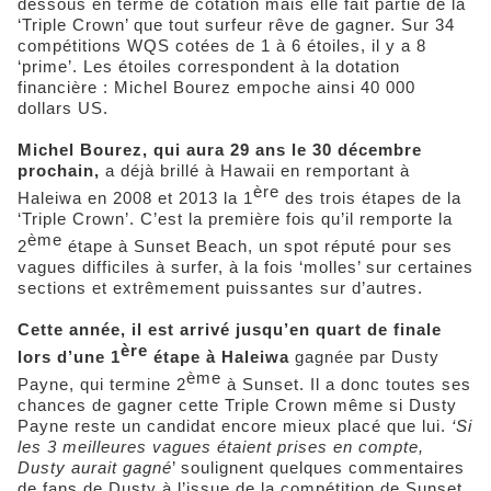
dessous en terme de cotation mais elle fait partie de la
‘Triple Crown’ que tout surfeur rêve de gagner. Sur 34
compétitions WQS cotées de 1 à 6 étoiles, il y a 8
‘prime’. Les étoiles correspondent à la dotation
financière : Michel Bourez empoche ainsi 40 000
dollars US.
Michel Bourez, qui aura 29 ans le 30 décembre
prochain,
a déjà brillé à Hawaii en remportant à
ère
Haleiwa en 2008 et 2013 la 1
des trois étapes de la
‘Triple Crown’. C’est la première fois qu’il remporte la
ème
2
étape à Sunset Beach, un spot réputé pour ses
vagues difficiles à surfer, à la fois ‘molles’ sur certaines
sections et extrêmement puissantes sur d’autres.
Cette année, il est arrivé jusqu’en quart de finale
ère
lors d’une 1
étape à Haleiwa
gagnée par Dusty
ème
Payne, qui termine 2
à Sunset. Il a donc toutes ses
chances de gagner cette Triple Crown même si Dusty
Payne reste un candidat encore mieux placé que lui.
‘Si
les 3 meilleures vagues étaient prises en compte,
Dusty aurait gagné
’ soulignent quelques commentaires
de fans de Dusty à l’issue de la compétition de Sunset