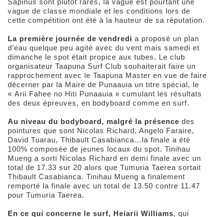
Sapinus sont plutôt rares, la vague est pourtant une
vague de classe mondiale et les conditions lors de
cette compétition ont été à la hauteur de sa réputation.
La première journée de vendredi
a proposé un plan
d’eau quelque peu agité avec du vent mais samedi et
dimanche le spot était propice aux tubes. Le club
organisateur Taapuna Surf Club souhaiterait faire un
rapprochement avec le Taapuna Master en vue de faire
décerner par la Maire de Punaauia un titre spécial, le
« Arii Fahee no Hiti Punaauia » cumulant les résultats
des deux épreuves, en bodyboard comme en surf.
Au niveau du bodyboard, malgré la présence
des
pointures que sont Nicolas Richard, Angelo Faraire,
David Tuarau, Thibault Casabianca…la finale a été
100% composée de jeunes locaux du spot. Tinihau
Mueng a sorti Nicolas Richard en demi finale avec un
total de 17.33 sur 20 alors que Tumuria Taerea sortait
Thibault Casabianca. Tinihau Mueng a finalement
remporté la finale avec un total de 13.50 contre 11.47
pour Tumuria Taerea.
En ce qui concerne le surf, Heiarii Williams
, qui