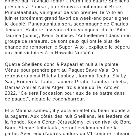
dirigée par Reynald Temarii. Parmi les quatre Shelliens
présents à Papeari, on retrouvera notamment Brice
Punuataahitua, vainqueur de son premier Te 'Aito en
juin et forcément grand favori ce week-end pour signer
le doublé. Punuataahitua sera accompagné de Charles
Teinauri, Raihere Tevearai et du vainqueur du Te 'Aito
Taure'a (junior), Keoni Sulpice. “Actuellement dans mon
groupe de rameurs, ce sont ceux qui ont le plus de
chance de remporter le Super 'Aito”, explique le pēperu
aux huit victoires à la Hawaiki Nui Va'a.
Quatre Shelliens donc à Papeari et huit à la pointe
Vénus pour prendre part au Paquet Save Va'a. On
retrouvera ainsi Ritchy Labbeyi, Iorama Teahu, Sly Ly
Sao, Erimereta Tautu, Tauhere Pirato, Taputea Tehetia,
Damas Ami et Narai Atger, troisième du Te 'Aito en
2022. “Ce sera l'occasion pour eux de se battre dans
ce paquet”, ajoute le coach/barreur.
Et à Mahina samedi, il y aura en effet du beau monde à
la bagarre. Aux côtés des huit Shelliens, les leaders de
la fronde, Kevin Céran-Jérusalémy, et son rival de Bora
Bora, Steeve Teihotaata, seront évidemment de la
partie. Avec eux d'autres cadors du V1 comme Tutearii