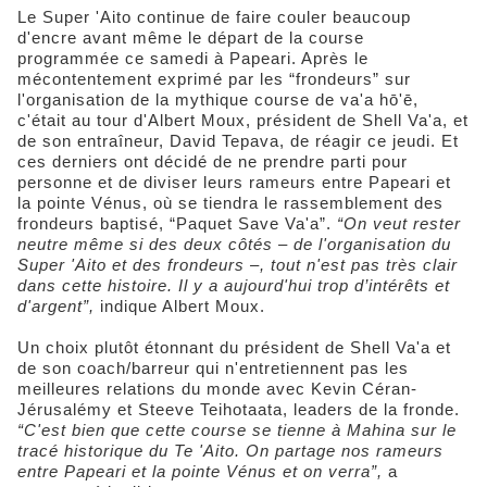
Le Super 'Aito continue de faire couler beaucoup
d'encre avant même le départ de la course
programmée ce samedi à Papeari. Après le
mécontentement exprimé par les “frondeurs” sur
l'organisation de la mythique course de va'a hō'ē,
c'était au tour d'Albert Moux, président de Shell Va'a, et
de son entraîneur, David Tepava, de réagir ce jeudi. Et
ces derniers ont décidé de ne prendre parti pour
personne et de diviser leurs rameurs entre Papeari et
la pointe Vénus, où se tiendra le rassemblement des
frondeurs baptisé, “Paquet Save Va'a”.
“On veut rester
neutre même si des deux côtés – de l'organisation du
Super 'Aito et des frondeurs –, tout n'est pas très clair
dans cette histoire. Il y a aujourd'hui trop d’intérêts et
d'argent”,
indique Albert Moux.
Un choix plutôt étonnant du président de Shell Va'a et
de son coach/barreur qui n'entretiennent pas les
meilleures relations du monde avec Kevin Céran-
Jérusalémy et Steeve Teihotaata, leaders de la fronde.
“C'est bien que cette course se tienne à Mahina sur le
tracé historique du Te 'Aito. On partage nos rameurs
entre Papeari et la pointe Vénus et on verra”,
a