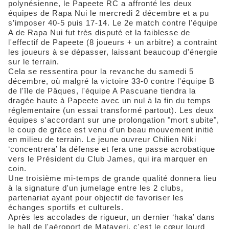
polynésienne, le Papeete RC a affronté les deux
équipes de Rapa Nui le mercredi 2 décembre et a pu
s’imposer 40-5 puis 17-14. Le 2e match contre l'équipe
A de Rapa Nui fut très disputé et la faiblesse de
l'effectif de Papeete (8 joueurs + un arbitre) a contraint
les joueurs à se dépasser, laissant beaucoup d'énergie
sur le terrain.
Cela se ressentira pour la revanche du samedi 5
décembre, où malgré la victoire 33-0 contre l'équipe B
de l'île de Pâques, l'équipe A Pascuane tiendra la
dragée haute à Papeete avec un nul à la fin du temps
réglementaire (un essai transformé partout). Les deux
équipes s'accordant sur une prolongation "mort subite",
le coup de grâce est venu d'un beau mouvement initié
en milieu de terrain. Le jeune ouvreur Chilien Niki
‘concentrera’ la défense et fera une passe acrobatique
vers le Président du Club James, qui ira marquer en
coin.
Une troisième mi-temps de grande qualité donnera lieu
à la signature d'un jumelage entre les 2 clubs,
partenariat ayant pour objectif de favoriser les
échanges sportifs et culturels.
Après les accolades de rigueur, un dernier ‘haka’ dans
le hall de l'aéroport de Mataveri, c'est le cœur lourd