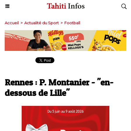
Accueil
>
Actualité du Sport
>
Football
Rennes : P. Montanier - "en-
dessous de Lille"