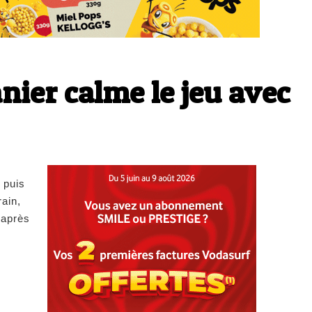
ier calme le jeu avec
 puis
rain,
 après