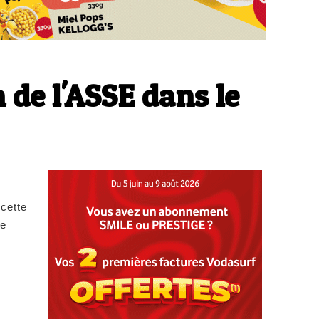
 de l'ASSE dans le
cette
le