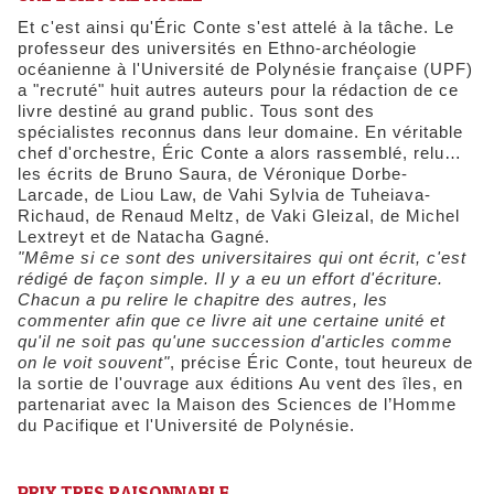
Et c'est ainsi qu'Éric Conte s'est attelé à la tâche. Le
professeur des universités en Ethno-archéologie
océanienne à l'Université de Polynésie française (UPF)
a "recruté" huit autres auteurs pour la rédaction de ce
livre destiné au grand public. Tous sont des
spécialistes reconnus dans leur domaine. En véritable
chef d'orchestre, Éric Conte a alors rassemblé, relu…
les écrits de Bruno Saura, de Véronique Dorbe-
Larcade, de Liou Law, de Vahi Sylvia de Tuheiava-
Richaud, de Renaud Meltz, de Vaki Gleizal, de Michel
Lextreyt et de Natacha Gagné.
"Même si ce sont des universitaires qui ont écrit, c'est
rédigé de façon simple. Il y a eu un effort d'écriture.
Chacun a pu relire le chapitre des autres, les
commenter afin que ce livre ait une certaine unité et
qu'il ne soit pas qu'une succession d'articles comme
on le voit souvent"
, précise Éric Conte, tout heureux de
la sortie de l'ouvrage aux éditions Au vent des îles, en
partenariat avec la Maison des Sciences de l’Homme
du Pacifique et l'Université de Polynésie.
PRIX TRES RAISONNABLE