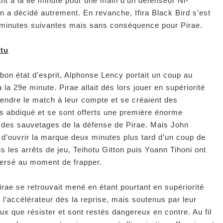
rant à la 8e minute pour une main d’un défenseur Ni-
n a décidé autrement. En revanche, Ifira Black Bird s’est
 minutes suivantes mais sans conséquence pour Pirae.
atu
bon état d’esprit, Alphonse Lency portait un coup au
 la 29e minute. Pirae allait dès lors jouer en supériorité
rendre le match à leur compte et se créaient des
s abdiqué et se sont offerts une première énorme
 des sauvetages de la défense de Pirae. Mais John
 d’ouvrir la marque deux minutes plus tard d’un coup de
ns les arrêts de jeu, Teihotu Gitton puis Yoann Tihoni ont
iversé au moment de frapper.
ae se retrouvait mené en étant pourtant en supériorité
l’accélérateur dès la reprise, mais soutenus par leur
ux que résister et sont restés dangereux en contre. Au fil