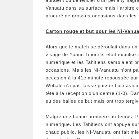
auraient dû bénéficier d’un penalty flag
Vanuatu dans sa surface mais l’arbitre e
procuré de grosses occasions dans les
Carton rouge et but pour les Ni-Vanu
Alors que le match se déroulait dans un 
visage de Yoann Tihoni et était expulsé à
numérique et les Tahitiens semblaient p
occasions. Mais les Ni-Vanuatu n’ont pa
occasion à la 41e minute repoussée par
Wohale n’a pas laissé passer l’occasion
tête à la réception d’un centre (1-0). Da
eu des balles de but mais ont trop terg
Malgré une bonne première mi-temps, Pir
numérique. Les Tahitiens ont appuyé sur 
chaud public, les Ni-Vanuatu ont fait mie