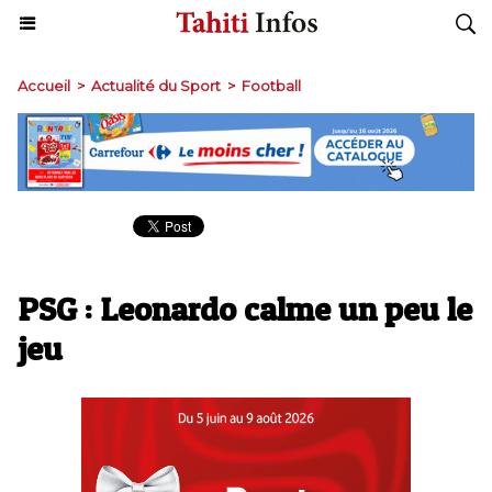
Accueil
>
Actualité du Sport
>
Football
PSG : Leonardo calme un peu le
jeu