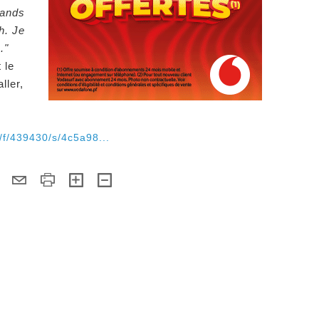
rands
h. Je
."
 le
ller,
2/f/439430/s/4c5a98...