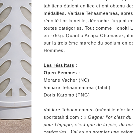
tahitiens étaient en lice et ont obtenu de
médailles. Vaitiare Tehaameamea, après
récolté l’or la veille, décroche l’argent 
toutes catégories. Tout comme Honoiti L
en -75kg. Quant à Anapa Otcenasek, il 
sur la troisième marche du podium en o
Hommes.
Les résultats
:
Open Femmes :
Morane Vacher (NC)
Vaitiare Tehaameamea (Tahiti)
Doris Karomo (PNG)
Vaitiare Tehaameamea (médaillé d’or la 
sportstahiti.com :
« Gagner l’or c’est du
pour l’équipe, c’est que de la joie, du b
catégories. J’ai eu en premier une salom