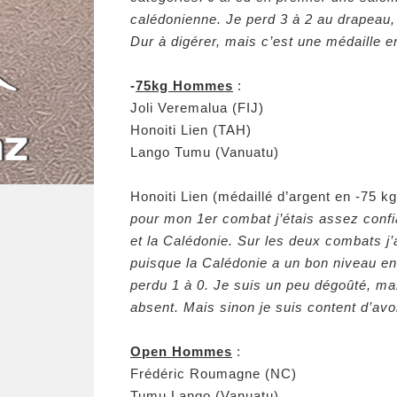
calédonienne. Je perd 3 à 2 au drapeau,
Dur à digérer, mais c’est une médaille en
-
75kg Hommes
:
Joli Veremalua (FIJ)
Honoiti Lien (TAH)
Lango Tumu (Vanuatu)
Honoiti Lien (médaillé d’argent en -75 k
pour mon 1er combat j’étais assez conf
et la Calédonie. Sur les deux combats j
puisque la Calédonie a un bon niveau en k
perdu 1 à 0. Je suis un peu dégoûté, mais
absent. Mais sinon je suis content d’avo
Open Hommes
:
Frédéric Roumagne (NC)
Tumu Lango (Vanuatu)