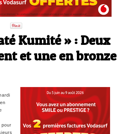
até Kumité » : Deux
ent et une en bronze
mardi
 en
e
 pour
sieurs