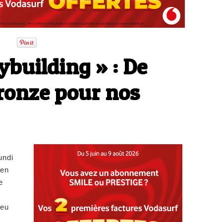
building » : De
bronze pour nos
undi
 en
e
 eu