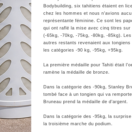
Bodybuilding, six tahitiens étaient en lic
chez les hommes et nous n’avions auc
représentante féminine. Ce sont les pa
qui ont raflé la mise avec cinq titres sur 
(-65kg, -70kg, -75kg, -80kg, -85kg). Les 
autres restants revenaient aux tongiens
les catégories -90 kg, -95kg, +95kg.
La première médaille pour Tahiti était l
ramène la médaille de bronze.
Dans la catégorie des -90kg, Stanley Br
tombé face à un tongien qui va remporter
Bruneau prend la médaille de d’argent.
Dans la catégorie des -95kg, la surpris
la troisième marche du podium.