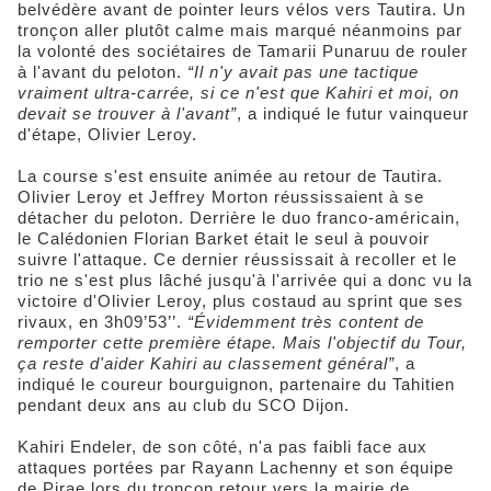
belvédère avant de pointer leurs vélos vers Tautira. Un
tronçon aller plutôt calme mais marqué néanmoins par
la volonté des sociétaires de Tamarii Punaruu de rouler
à l'avant du peloton.
“Il n'y avait pas une tactique
vraiment ultra-carrée, si ce n'est que Kahiri et moi, on
devait se trouver à l'avant”
, a indiqué le futur vainqueur
d'étape, Olivier Leroy.
La course s'est ensuite animée au retour de Tautira.
Olivier Leroy et Jeffrey Morton réussissaient à se
détacher du peloton. Derrière le duo franco-américain,
le Calédonien Florian Barket était le seul à pouvoir
suivre l'attaque. Ce dernier réussissait à recoller et le
trio ne s'est plus lâché jusqu'à l'arrivée qui a donc vu la
victoire d'Olivier Leroy, plus costaud au sprint que ses
rivaux, en 3h09’53’’.
“Évidemment très content de
remporter cette première étape. Mais l'objectif du Tour,
ça reste d'aider Kahiri au classement général”
, a
indiqué le coureur bourguignon, partenaire du Tahitien
pendant deux ans au club du SCO Dijon.
Kahiri Endeler, de son côté, n'a pas faibli face aux
attaques portées par Rayann Lachenny et son équipe
de Pirae lors du tronçon retour vers la mairie de