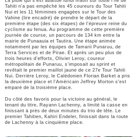
La pluie qui s'est abattue lundi matin sur toute l'île de
Tahiti n'a pas empêché les 45 coureurs du Tour Tahiti
Nui et les 11 féminines engagées sur le Tour des
Vahine (lire encadré) de prendre le départ de la
première étape (des six étapes) de l'épreuve reine du
cyclisme au fenua. Au programme de cette première
journée de course, un parcours de 134 km entre la
mairie de Punaauia et Tautira. Une étape animée
notamment par les équipes de Tamarii Punaruu, de
Terra Services et de Pirae. Et après un peu plus de
trois heures d'efforts, Olivier Leroy, coureur
métropolitain de Punaruu, s'imposait au sprint et
revêtait le premier maillot jaune de ce 27e Tour Tahiti
Nui. Derrière Leroy, le Calédonien Florian Barket a pris
la deuxième place et l'Américain Jeffrey Morton s’est
emparé de la troisième place.
Du côté des favoris pour la victoire au général, le
tenant du titre, Rayann Lachenny, a limité la casse en
finissant à près de deux minutes du trio de tête. Le
premier Tahitien, Kahiri Endeler, finissait dans la route
de Lachenny à la cinquième place.