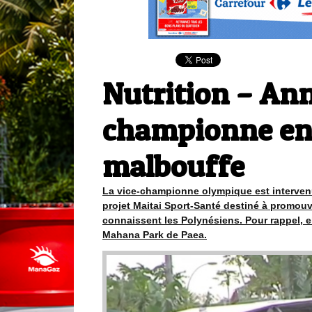
Nutrition – Ann
championne en 
malbouffe
La vice-championne olympique est intervenue
projet Maitai Sport-Santé destiné à promou
connaissent les Polynésiens. Pour rappel, ell
Mahana Park de Paea.