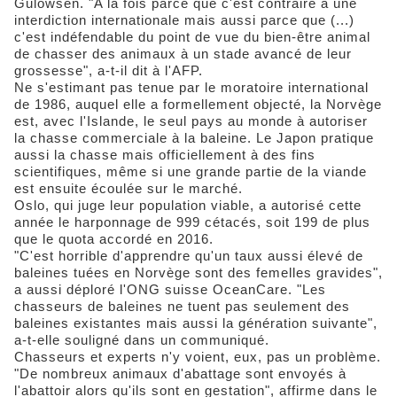
Gulowsen. "A la fois parce que c'est contraire à une
interdiction internationale mais aussi parce que (...)
c'est indéfendable du point de vue du bien-être animal
de chasser des animaux à un stade avancé de leur
grossesse", a-t-il dit à l'AFP.
Ne s'estimant pas tenue par le moratoire international
de 1986, auquel elle a formellement objecté, la Norvège
est, avec l'Islande, le seul pays au monde à autoriser
la chasse commerciale à la baleine. Le Japon pratique
aussi la chasse mais officiellement à des fins
scientifiques, même si une grande partie de la viande
est ensuite écoulée sur le marché.
Oslo, qui juge leur population viable, a autorisé cette
année le harponnage de 999 cétacés, soit 199 de plus
que le quota accordé en 2016.
"C'est horrible d'apprendre qu'un taux aussi élevé de
baleines tuées en Norvège sont des femelles gravides",
a aussi déploré l'ONG suisse OceanCare. "Les
chasseurs de baleines ne tuent pas seulement des
baleines existantes mais aussi la génération suivante",
a-t-elle souligné dans un communiqué.
Chasseurs et experts n'y voient, eux, pas un problème.
"De nombreux animaux d'abattage sont envoyés à
l'abattoir alors qu'ils sont en gestation", affirme dans le