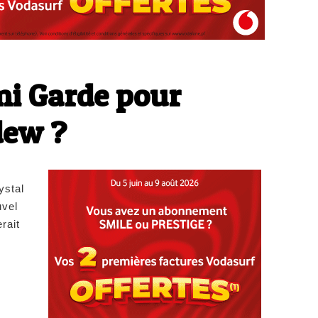
mi Garde pour
dew ?
ystal
uvel
rait