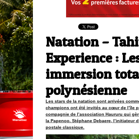
Natation – Tah
Experience : L
immersion total
polynésienne
Les stars de la natation sont arrivées comme
champions ont été invités au cœur de l’île 
compagnie de l’association Haururu qui gère
la Papenoo. Stéphane Debaere, l’initiateur 
postale classique.