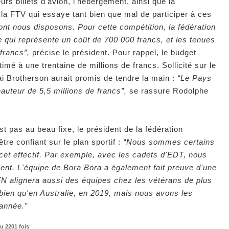
urs billets d'avion, l'hébergement, ainsi que la
r la FTV qui essaye tant bien que mal de participer à ces
nt nous disposons. Pour cette compétition, la fédération
e qui représente un coût de 700 000 francs, et les tenues
francs”,
précise le président. Pour rappel, le budget
imé à une trentaine de millions de francs. Sollicité sur le
 Brotherson aurait promis de tendre la main :
“Le Pays
hauteur de 5,5 millions de francs”,
se rassure Rodolphe
st pas au beau fixe, le président de la fédération
re confiant sur le plan sportif :
“Nous sommes certains
et effectif. Par exemple, avec les cadets d'EDT, nous
ent. L'équipe de Bora Bora a également fait preuve d'une
N alignera aussi des équipes chez les vétérans de plus
si bien qu'en Australie, en 2019, mais nous avons les
année.”
u 2201 fois