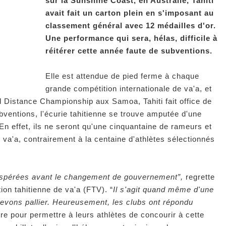
sur la Sunshine Coast, en Australie, Tahiti
avait fait un carton plein en s'imposant au
classement général avec 12 médailles d'or.
Une performance qui sera, hélas, difficile à
réitérer cette année faute de subventions.
Elle est attendue de pied ferme à chaque
grande compétition internationale de va'a, et
d Distance Championship aux Samoa, Tahiti fait office de
ubventions, l'écurie tahitienne se trouve amputée d'une
 En effet, ils ne seront qu'une cinquantaine de rameurs et
va'a, contrairement à la centaine d'athlètes sélectionnés
espérées avant le changement de gouvernement”,
regrette
ion tahitienne de va'a (FTV). “
Il s'agit quand même d'une
devons pallier. Heureusement, les clubs ont répondu
aire pour permettre à leurs athlètes de concourir à cette