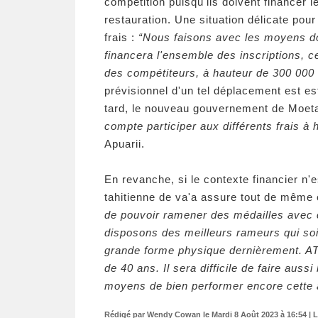
compétition puisqu'ils doivent financer le
restauration. Une situation délicate pou
frais :
“Nous faisons avec les moyens do
financera l'ensemble des inscriptions, c
des compétiteurs, à hauteur de 300 000 
prévisionnel d'un tel déplacement est est
tard, le nouveau gouvernement de Moetai
compte participer aux différents frais à 
Apuarii.
En revanche, si le contexte financier n'e
tahitienne de va'a assure tout de même êt
de pouvoir ramener des médailles avec c
disposons des meilleurs rameurs qui soi
grande forme physique dernièrement. AT
de 40 ans. Il sera difficile de faire aus
moyens de bien performer encore cette 
Rédigé par Wendy Cowan le Mardi 8 Août 2023 à 16:54 | L