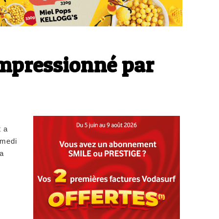
impressionné par
t a
amedi
 a