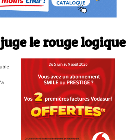
 juge le rouge logique
ouble
e
'a