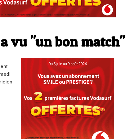
r a vu "un bon match"
ment
amedi
nicien