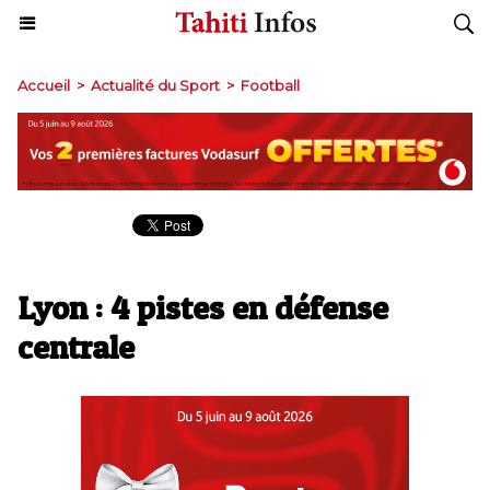
Accueil
>
Actualité du Sport
>
Football
Lyon : 4 pistes en défense
centrale