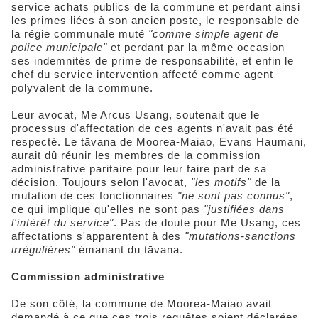
service achats publics de la commune et perdant ainsi
les primes liées à son ancien poste, le responsable de
la régie communale muté
"comme simple agent de
police municipale"
et perdant par la même occasion
ses indemnités de prime de responsabilité, et enfin le
chef du service intervention affecté comme agent
polyvalent de la commune.
Leur avocat, Me Arcus Usang, soutenait que le
processus d'affectation de ces agents n'avait pas été
respecté. Le tāvana de Moorea-Maiao, Evans Haumani,
aurait dû réunir les membres de la commission
administrative paritaire pour leur faire part de sa
décision. Toujours selon l'avocat,
"les motifs"
de la
mutation de ces fonctionnaires
"ne sont pas connus"
,
ce qui implique qu'elles ne sont pas
"justifiées dans
l'intérêt du service"
. Pas de doute pour Me Usang, ces
affectations s'apparentent à des
"mutations-sanctions
irrégulières"
émanant du tāvana.
Commission administrative
De son côté, la commune de Moorea-Maiao avait
demandé à ce que ces trois requêtes soient déclarées