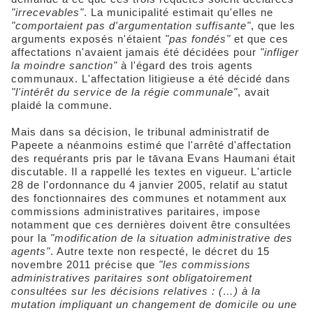
"irrecevables"
. La municipalité estimait qu'elles ne
"comportaient pas d'argumentation suffisante"
, que les
arguments exposés n'étaient
"pas fondés"
et que ces
affectations n'avaient jamais été décidées pour
"infliger
la moindre sanction"
à l'égard des trois agents
communaux. L'affectation litigieuse a été décidé dans
"
l'intérêt du service de la régie communale"
, avait
plaidé la commune.
Mais dans sa décision, le tribunal administratif de
Papeete a néanmoins estimé que l'arrêté d'affectation
des requérants pris par le tāvana Evans Haumani était
discutable. Il a rappellé les textes en vigueur. L'article
28 de l'ordonnance du 4 janvier 2005, relatif au statut
des fonctionnaires des communes et notamment aux
commissions administratives paritaires, impose
notamment que ces dernières doivent être consultées
pour la
"modification de la situation administrative des
agents"
. Autre texte non respecté, le décret du 15
novembre 2011 précise que
"les commissions
administratives paritaires sont obligatoirement
consultées sur les décisions relatives : (…) à la
mutation impliquant un changement de domicile ou une