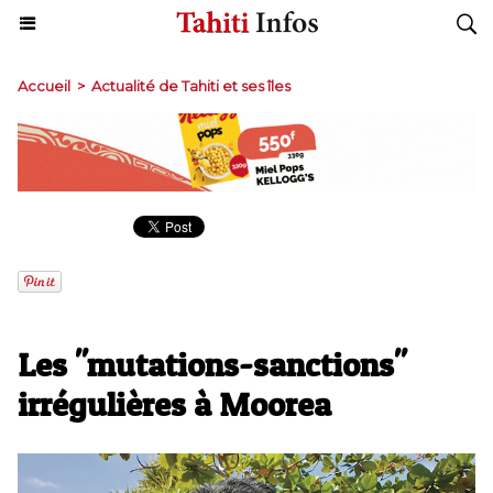
Accueil
>
Actualité de Tahiti et ses îles
Les "mutations-sanctions"
irrégulières à Moorea