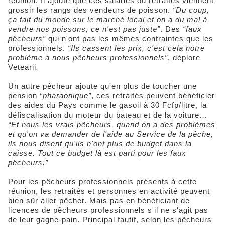
réunion. Il ajoute que ces salariés ou retraités viennent
grossir les rangs des vendeurs de poisson.
“Du coup,
ça fait du monde sur le marché local et on a du mal à
vendre nos poissons, ce n'est pas juste”
. Des
“faux
pêcheurs”
qui n'ont pas les mêmes contraintes que les
professionnels.
“Ils cassent les prix, c'est cela notre
problème à nous pêcheurs professionnels”
, déplore
Vetearii
.
Un autre pêcheur ajoute qu'en plus de toucher une
pension
“pharaonique”
, ces retraités peuvent bénéficier
des aides du Pays comme le gasoil à 30 Fcfp/litre, la
défiscalisation du moteur du bateau et de la voiture…
“Et nous les vrais pêcheurs, quand on a des problèmes
et qu'on va demander de l'aide au Service de la pêche,
ils nous disent qu'ils n'ont plus de budget dans la
caisse. Tout ce budget là est parti pour les faux
pêcheurs.”
Pour les pêcheurs professionnels présents à cette
réunion, les retraités et personnes en activité peuvent
bien sûr aller pêcher. Mais pas en bénéficiant de
licences de pêcheurs professionnels s'il ne s'agit pas
de leur gagne-pain. Principal fautif, selon les pêcheurs